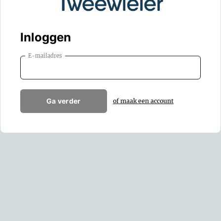
Inloggen
E-mailadres
Ga verder
of maak een account