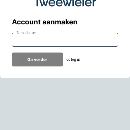
Account aanmaken
E-mailadres
Ga verder
of log in