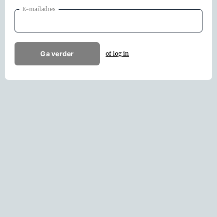
E-mailadres
Ga verder
of log in