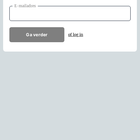
E-mailadres
Ga verder
of log in