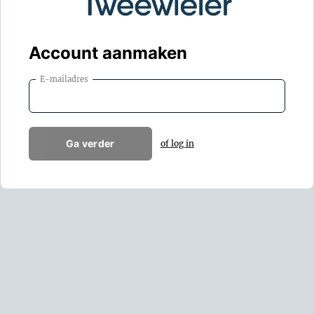
Account aanmaken
E-mailadres
Ga verder
of log in