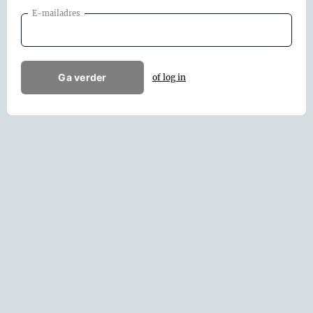
E-mailadres
Ga verder
of log in