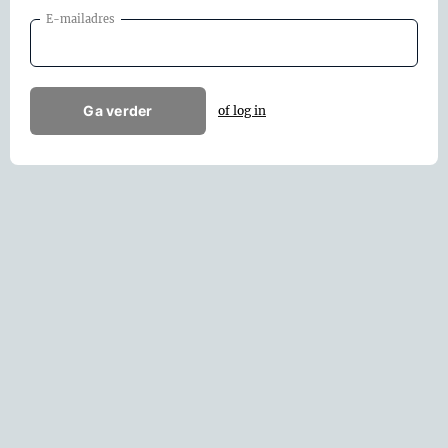
E-mailadres
Ga verder
of log in