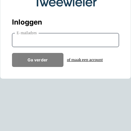
Inloggen
E-mailadres
Ga verder
of maak een account