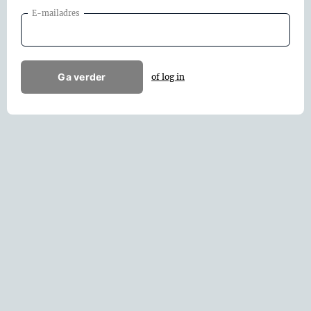
E-mailadres
Ga verder
of log in