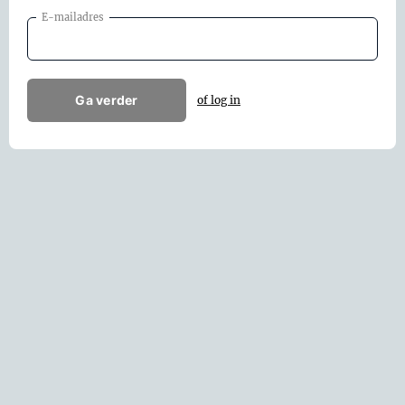
E-mailadres
Ga verder
of log in