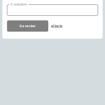
E-mailadres
Ga verder
of log in