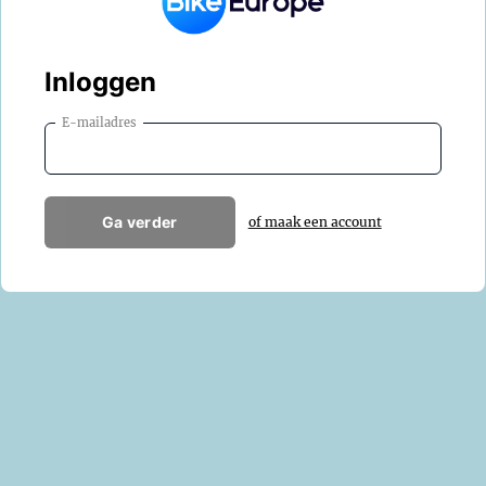
Inloggen
E-mailadres
Ga verder
of maak een account