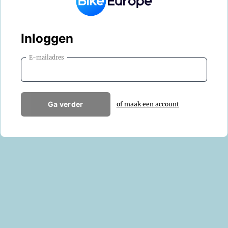
Inloggen
E-mailadres
Ga verder
of maak een account