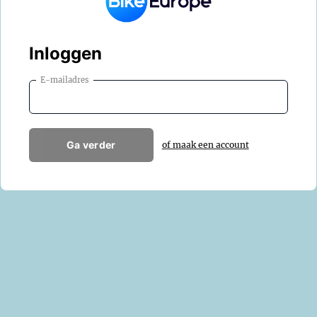
Inloggen
E-mailadres
Ga verder
of maak een account