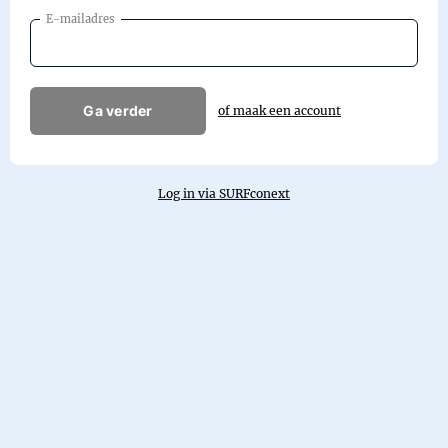
E-mailadres
Ga verder
of maak een account
Log in via SURFconext