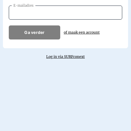
E-mailadres
Ga verder
of maak een account
Log in via SURFconext