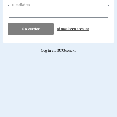
E-mailadres
Ga verder
of maak een account
Log in via SURFconext