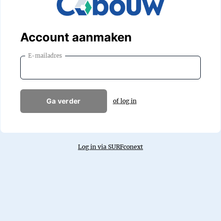
Account aanmaken
E-mailadres
Ga verder
of log in
Log in via SURFconext