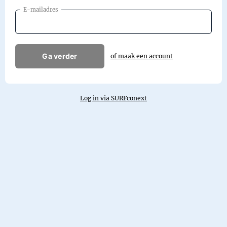
E-mailadres
Ga verder
of maak een account
Log in via SURFconext