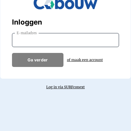
Inloggen
E-mailadres
Ga verder
of maak een account
Log in via SURFconext