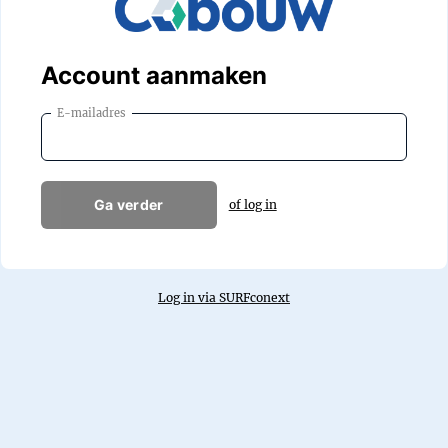
Account aanmaken
E-mailadres
Ga verder
of log in
Log in via SURFconext