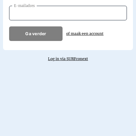
E-mailadres
Ga verder
of maak een account
Log in via SURFconext