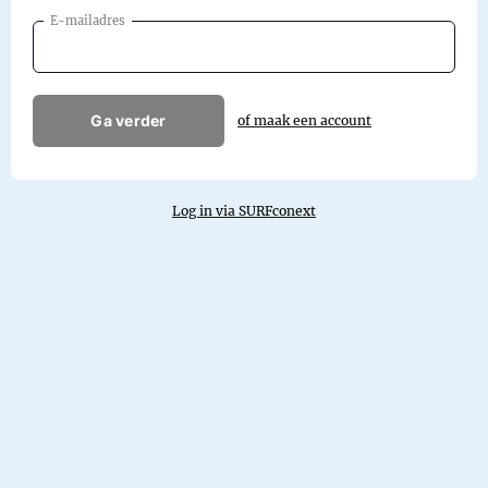
E-mailadres
Ga verder
of maak een account
Log in via SURFconext