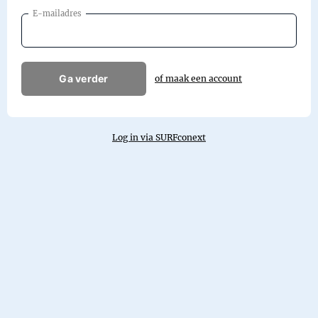
E-mailadres
Ga verder
of maak een account
Log in via SURFconext