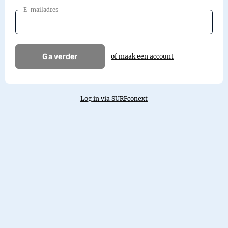
E-mailadres
Ga verder
of maak een account
Log in via SURFconext