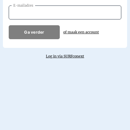
E-mailadres
Ga verder
of maak een account
Log in via SURFconext