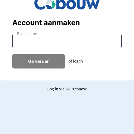
Account aanmaken
E-mailadres
Ga verder
of log in
Log in via SURFconext