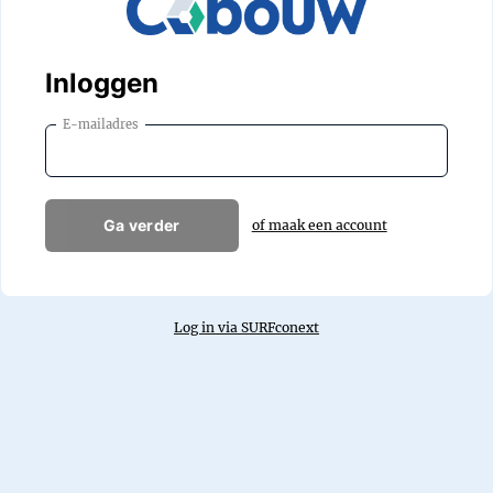
Inloggen
E-mailadres
Ga verder
of maak een account
Log in via SURFconext