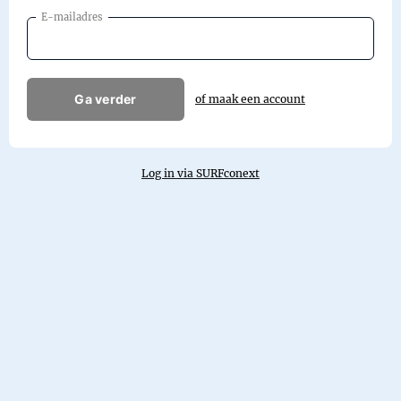
E-mailadres
Ga verder
of maak een account
Log in via SURFconext