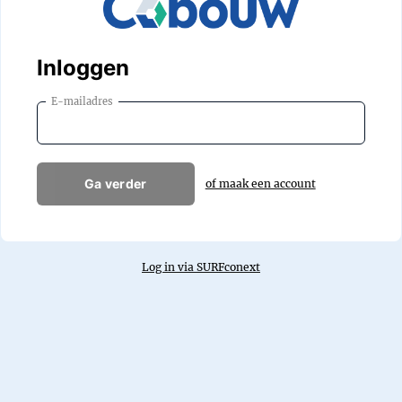
Inloggen
E-mailadres
Ga verder
of maak een account
Log in via SURFconext