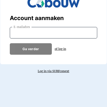
Account aanmaken
E-mailadres
Ga verder
of log in
Log in via SURFconext