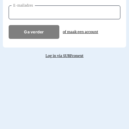
E-mailadres
Ga verder
of maak een account
Log in via SURFconext