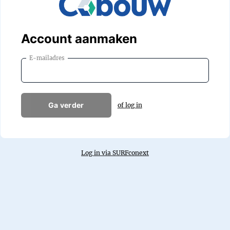
Account aanmaken
E-mailadres
Ga verder
of log in
Log in via SURFconext