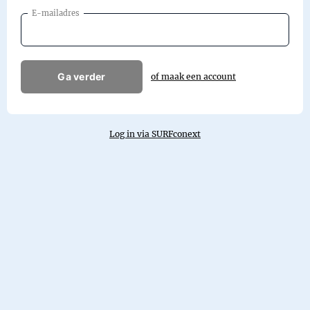
E-mailadres
Ga verder
of maak een account
Log in via SURFconext