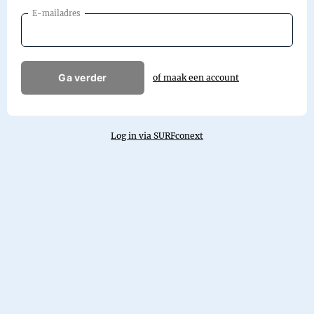
E-mailadres
Ga verder
of maak een account
Log in via SURFconext