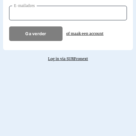
E-mailadres
Ga verder
of maak een account
Log in via SURFconext