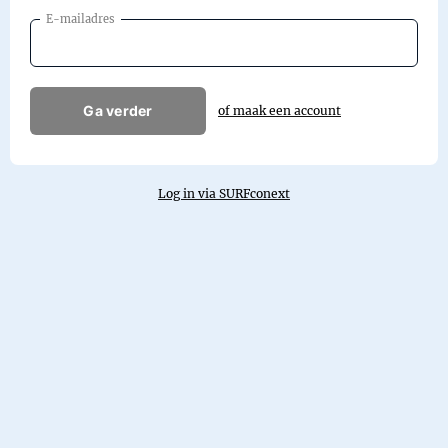
E-mailadres
Ga verder
of maak een account
Log in via SURFconext