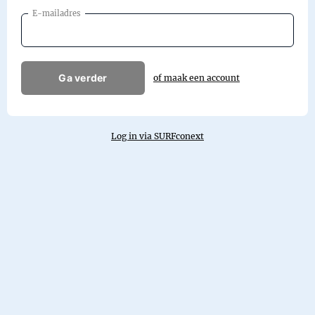
E-mailadres
Ga verder
of maak een account
Log in via SURFconext