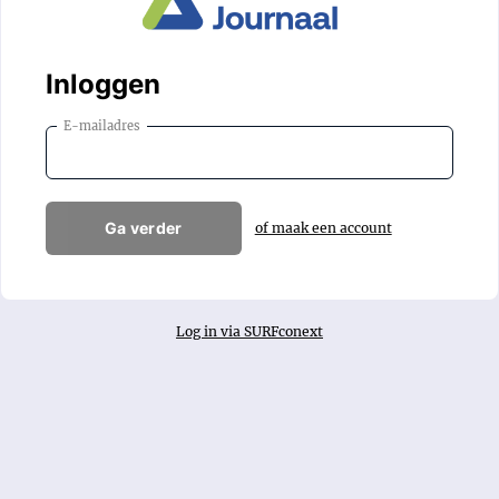
Inloggen
E-mailadres
Ga verder
of maak een account
Log in via SURFconext