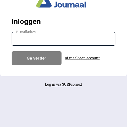
Inloggen
E-mailadres
Ga verder
of maak een account
Log in via SURFconext