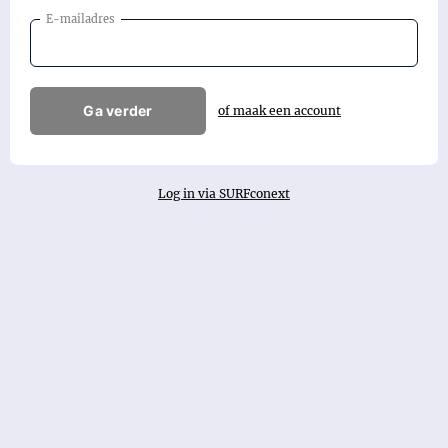
E-mailadres
Ga verder
of maak een account
Log in via SURFconext