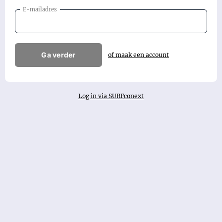
E-mailadres
Ga verder
of maak een account
Log in via SURFconext