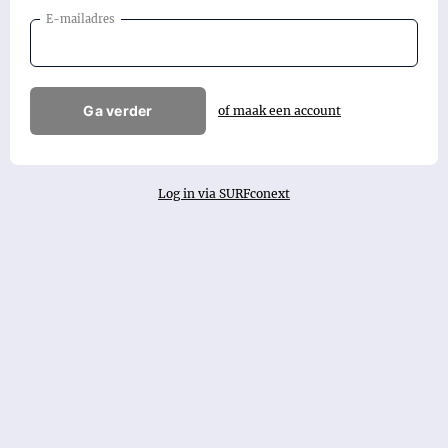
E-mailadres
Ga verder
of maak een account
Log in via SURFconext