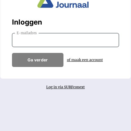
Inloggen
E-mailadres
Ga verder
of maak een account
Log in via SURFconext