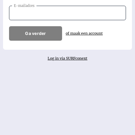
E-mailadres
Ga verder
of maak een account
Log in via SURFconext