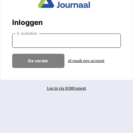
Inloggen
E-mailadres
Ga verder
of maak een account
Log in via SURFconext