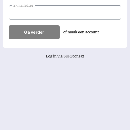
E-mailadres
Ga verder
of maak een account
Log in via SURFconext