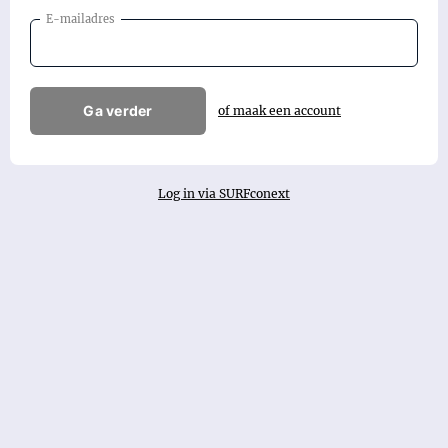
E-mailadres
Ga verder
of maak een account
Log in via SURFconext