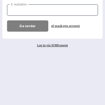
E-mailadres
Ga verder
of maak een account
Log in via SURFconext