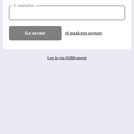
E-mailadres
Ga verder
of maak een account
Log in via SURFconext